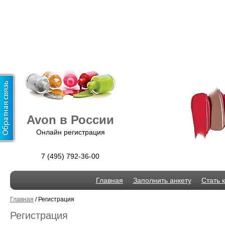
Avon в России
Онлайн регистрация
7 (495)
792-36-00
Главная
Заполнить анкету
Стать 
Главная
/
Регистрация
Регистрация